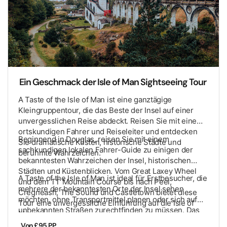
Ein Geschmack der Isle of Man Sightseeing Tour
A Taste of the Isle of Man ist eine ganztägige
Kleingruppentour, die das Beste der Insel auf einer
unvergesslichen Reise abdeckt. Reisen Sie mit einem
ortskundigen Fahrer und Reiseleiter und entdecken
Beginnend in Douglas, reisen Sie mit einem
Sie dramatische Küsten, historische Städte und
sachkundigen lokalen Fahrer-Guide zu einigen der
berühmte Wahrzeichen.
bekanntesten Wahrzeichen der Insel, historischen
Städten und Küstenblicken. Vom Great Laxey Wheel
A Taste of the Isle of Man ist ideal für Erstbesucher, die
und dem TT Mountain Course bis nach Peel,
mehrere der bekanntesten Orte der Insel sehen
Cregneash, The Sound und Castletown bietet diese
möchten, ohne Transportmittel planen oder sich auf
Tour eine unvergessliche Einführung auf die Isle of
unbekannten Straßen zurechtfinden zu müssen. Das
Man.
Kleingruppenformat ermöglicht ein persönlicheres
Von £95 PP