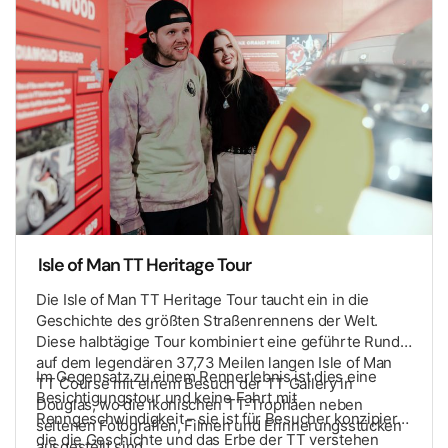
Isle of Man TT Heritage Tour
Die Isle of Man TT Heritage Tour taucht ein in die
Geschichte des größten Straßenrennens der Welt.
Diese halbtägige Tour kombiniert eine geführte Runde
auf dem legendären 37,73 Meilen langen Isle of Man
Im Gegensatz zu einem Rennerlebnis ist dies eine
TT Course mit einem Besuch der TT Gallery in
Besichtigungstour und keine Fahrt mit
Douglas, wo die ikonischen TT-Trophäen neben
Renngeschwindigkeit – sie ist für Besucher konzipiert,
seltenen Fotografien, Filmen und Erinnerungsstücken
die die Geschichte und das Erbe der TT verstehen
ausgestellt sind.