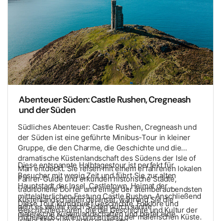
Abenteuer Süden: Castle Rushen, Cregneash
und der Süden
Südliches Abenteuer: Castle Rushen, Cregneash und
der Süden ist eine geführte Minibus-Tour in kleiner
Gruppe, die den Charme, die Geschichte und die
dramatische Küstenlandschaft des Südens der Isle of
Diese entspannte Halbtagestour ist perfekt für
Man entdeckt. Sie reisen mit einem erfahrenen lokalen
Besucher mit wenig Zeit und führt Sie zur alten
Fahrer-Guide und erkunden historische Städte,
Hauptstadt der Insel, Castletown, Heimat der
traditionelle Dörfer und einige der atemberaubendsten
mittelalterlichen Festung Castle Rushen. Anschließend
Küstenlandschaften der Insel, während Sie die
Diese Tour kombiniert Geschichte, Folklore und
geht es weiter nach Süden durch sanfte
Geschichten hören, die die Geschichte und Kultur der
malerische Küstenlandschaften und bietet eine
Hügellandschaften und entlang der malerischen Küste.
Isle of Man zum Leben erwecken.