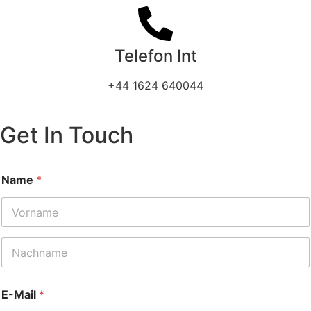
Telefon Int
+44 1624 640044
Get In Touch
*
Name
*
*
E
n
q
Vorname
u
i
r
Nachname
y
E-Mail
*