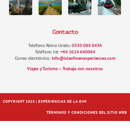
Contacto
Teléfono Reino Unido:
0330 088 8434
Teléfono Int:
+44 1624 640044
Correo electrónico:
info@isleofmanexperiences.com
Viajes y Turismo – Trabaja con nosotros
COPYRIGHT 2025 | EXPERIENCIAS DE LA OIM
TÉRMINOS Y CONDICIONES DEL SITIO WEB