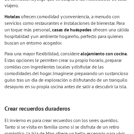
viajero.
Hoteles
ofrecen comodidad y conveniencia, a menudo con
servicios como restaurantes e instalaciones de bienestar. Para
un toque más personal,
casas de huéspedes
ofrecen una cálida
hospitalidad y un ambiente hogareño, perfecto para quienes
buscan un entorno acogedor.
Para una mayor flexibilidad, considere
alojamiento con cocina
.
Estas opciones le permiten crear su propio horario, preparar
comidas con ingredientes locales y disfrutar de las
comodidades del hogar. Imagínese preparando un sustancioso
guiso tras un día de exploración o disfrutando de un tranquilo
desayuno en su propia cocina antes de salir a descubrir la isla.
Crear recuerdos duraderos
El invierno es para crear recuerdos con los seres queridos.
Tanto si se visita en familia como si se disfruta de un retiro
romántico, la Isla de Man ofrece un bello escenario para vivir