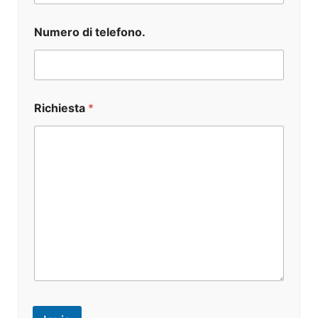
u
m
e
Numero di telefono.
r
o
Richiesta
*