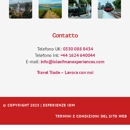
Contatto
Telefono UK:
0330 088 8434
Telefono Int:
+44 1624 640044
E-mail:
info@isleofmanexperiences.com
Travel Trade – Lavora con noi
© COPYRIGHT 2025 | ESPERIENZE IOM
TERMINI E CONDIZIONI DEL SITO WEB