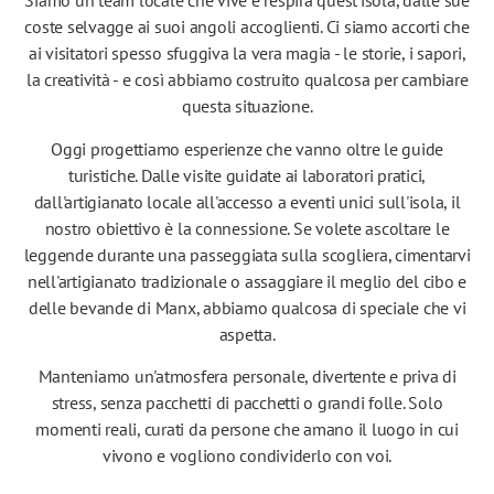
Siamo un team locale che vive e respira quest'isola, dalle sue
coste selvagge ai suoi angoli accoglienti. Ci siamo accorti che
ai visitatori spesso sfuggiva la vera magia - le storie, i sapori,
la creatività - e così abbiamo costruito qualcosa per cambiare
questa situazione.
Oggi progettiamo esperienze che vanno oltre le guide
turistiche. Dalle visite guidate ai laboratori pratici,
dall'artigianato locale all'accesso a eventi unici sull'isola, il
nostro obiettivo è la connessione. Se volete ascoltare le
leggende durante una passeggiata sulla scogliera, cimentarvi
nell'artigianato tradizionale o assaggiare il meglio del cibo e
delle bevande di Manx, abbiamo qualcosa di speciale che vi
aspetta.
Manteniamo un'atmosfera personale, divertente e priva di
stress, senza pacchetti di pacchetti o grandi folle. Solo
momenti reali, curati da persone che amano il luogo in cui
vivono e vogliono condividerlo con voi.