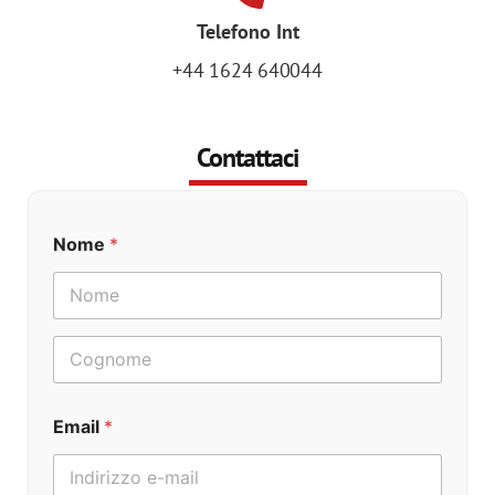
Telefono Int
+44 1624 640044
Contattaci
N
Nome
*
u
m
e
r
Nome
o
N
u
Cognome
m
e
Email
*
r
o
N