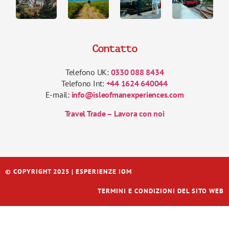
Contatto
Telefono UK:
0330 088 8434
Telefono Int:
+44 1624 640044
E-mail:
info@isleofmanexperiences.com
Travel Trade – Lavora con noi
© COPYRIGHT 2025 | ESPERIENZE IOM
TERMINI E CONDIZIONI DEL SITO WEB
Français