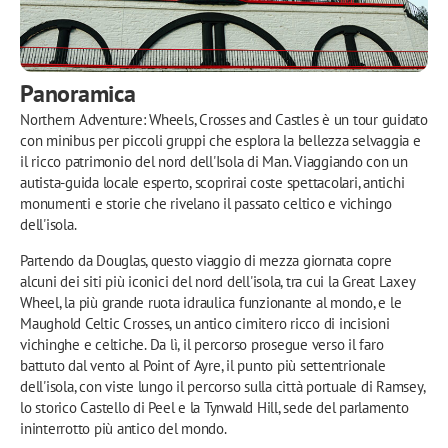
Panoramica
Northern Adventure: Wheels, Crosses and Castles è un tour guidato
con minibus per piccoli gruppi che esplora la bellezza selvaggia e
il ricco patrimonio del nord dell'Isola di Man. Viaggiando con un
autista-guida locale esperto, scoprirai coste spettacolari, antichi
monumenti e storie che rivelano il passato celtico e vichingo
dell'isola.
Partendo da Douglas, questo viaggio di mezza giornata copre
alcuni dei siti più iconici del nord dell'isola, tra cui la Great Laxey
Wheel, la più grande ruota idraulica funzionante al mondo, e le
Maughold Celtic Crosses, un antico cimitero ricco di incisioni
vichinghe e celtiche. Da lì, il percorso prosegue verso il faro
battuto dal vento al Point of Ayre, il punto più settentrionale
dell'isola, con viste lungo il percorso sulla città portuale di Ramsey,
lo storico Castello di Peel e la Tynwald Hill, sede del parlamento
ininterrotto più antico del mondo.