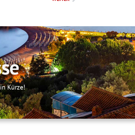
sse
 in Kürze!