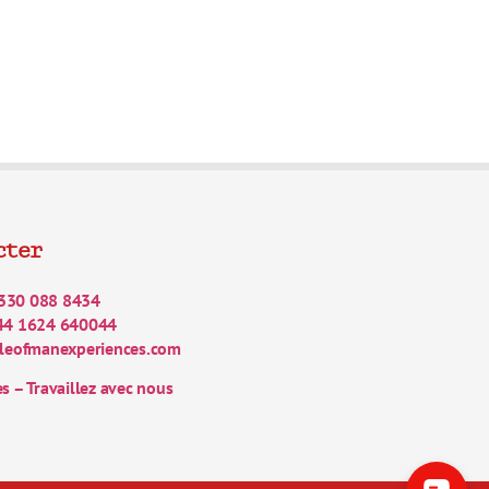
cter
330 088 8434
44 1624 640044
leofmanexperiences.com
es – Travaillez avec nous